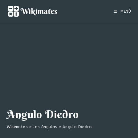
Saltar
al
MENÚ
contenido
Angulo Diedro
Wikimates
»
Los ángulos
»
Angulo Diedro