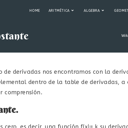
HOME
ARITMÉTICA
ALGEBRA
GEOMET
nstante
Wik
o de derivadas nos encontramos con la deriv
lemental dentro de la table de derivadas, a
or comprensión.
ante.
 cero, es decir, una función f(x)= k su deriva