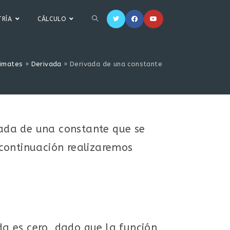
RÍA
CÁLCULO
imates
»
Derivada
»
Derivada de una constante
ada de una constante que se
 continuación realizaremos
da es cero, dado que la función