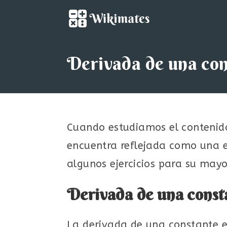
Saltar
al
contenido
Derivada de una co
Cuando estudiamos el contenid
encuentra reflejada como una e
algunos ejercicios para su may
Derivada de una const
La derivada de una constante es