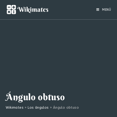
Saltar
al
MENÚ
contenido
Ángulo obtuso
Wikimates
»
Los ángulos
»
Ángulo obtuso