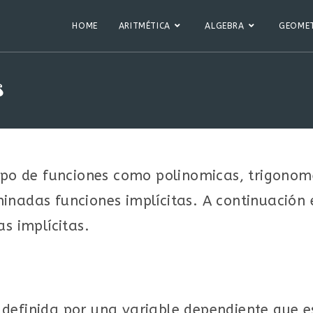
HOME
ARITMÉTICA
ALGEBRA
GEOMET
s
ipo de funciones como polinomicas, trigonomé
inadas funciones implícitas. A continuación
s implícitas.
definida por una variable dependiente que es