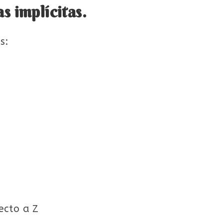
s implícitas.
s:
ecto a Z