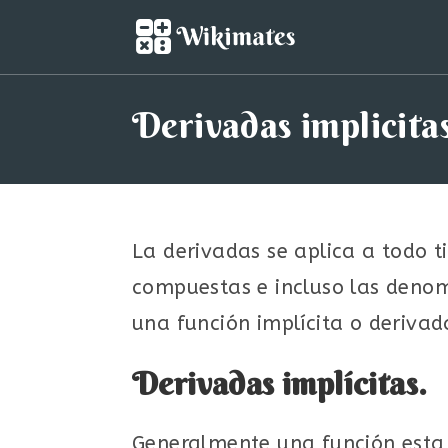
Saltar
al
contenido
Derivadas implicita
La derivadas se aplica a todo t
compuestas e incluso las denom
una función implícita o derivada
Derivadas implícitas.
Generalmente una función esta 