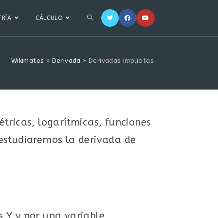
RÍA
CÁLCULO
Wikimates
»
Derivada
»
Derivadas implicitas
tricas, logarítmicas, funciones
 estudiaremos la derivada de
 Y y por una variable